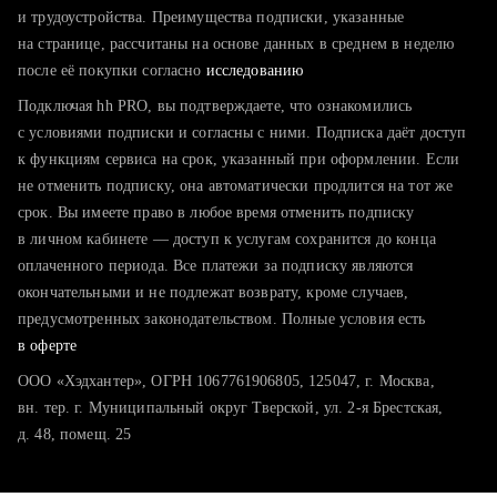
тратите много времени на поиск и вручную поднимаете
и трудоустройства. Преимущества подписки, указанные
резюме
на странице, рассчитаны на основе данных в среднем в неделю
после её покупки согласно
хотите сравнить себя с конкурентами и оценить шансы
исследованию
Подключая hh PRO, вы подтверждаете, что ознакомились
с условиями подписки и согласны с ними. Подписка даёт доступ
к функциям сервиса на срок, указанный при оформлении. Если
не отменить подписку, она автоматически продлится на тот же
срок. Вы имеете право в любое время отменить подписку
в личном кабинете — доступ к услугам сохранится до конца
оплаченного периода. Все платежи за подписку являются
окончательными и не подлежат возврату, кроме случаев,
предусмотренных законодательством. Полные условия есть
в оферте
ООО «Хэдхантер», ОГРН 1067761906805, 125047, г. Москва,
вн. тер. г. Муниципальный округ Тверской, ул. 2-я Брестская,
д. 48, помещ. 25