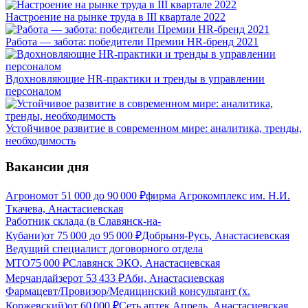
Настроение на рынке труда в III квартале 2022
Работа — забота: победители Премии HR-бренд 2021
Вдохновляющие HR-практики и тренды в управлении
персоналом
Устойчивое развитие в современном мире: аналитика, тренды,
необходимость
Вакансии дня
Агроном
от
51 000
до
90 000
₽
фирма Агрокомплекс им. Н.И.
Ткачева, Анастасиевская
Работник склада (в Славянск-на-
Кубани)
от
75 000
до
95 000
₽
Добрыня-Русь, Анастасиевская
Ведущий специалист договорного отдела
МТО
75 000
₽
Славянск ЭКО, Анастасиевская
Мерчандайзер
от
53 433
₽
Аби, Анастасиевская
Фармацевт/Провизор/Медицинский консультант (х.
Коржевский)
от
60 000
₽
Сеть аптек Апрель, Анастасиевская