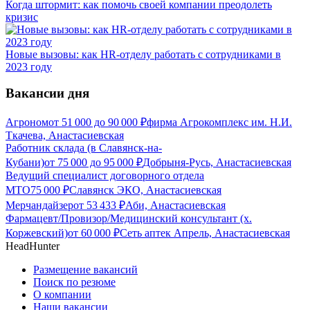
Когда штормит: как помочь своей компании преодолеть
кризис
Новые вызовы: как HR-отделу работать с сотрудниками в
2023 году
Вакансии дня
Агроном
от
51 000
до
90 000
₽
фирма Агрокомплекс им. Н.И.
Ткачева, Анастасиевская
Работник склада (в Славянск-на-
Кубани)
от
75 000
до
95 000
₽
Добрыня-Русь, Анастасиевская
Ведущий специалист договорного отдела
МТО
75 000
₽
Славянск ЭКО, Анастасиевская
Мерчандайзер
от
53 433
₽
Аби, Анастасиевская
Фармацевт/Провизор/Медицинский консультант (х.
Коржевский)
от
60 000
₽
Сеть аптек Апрель, Анастасиевская
HeadHunter
Размещение вакансий
Поиск по резюме
О компании
Наши вакансии