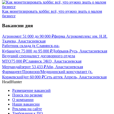
Как монетизировать хобби: всё, что нужно знать о малом
бизнесе
Вакансии дня
Агроном
от
51 000
до
90 000
₽
фирма Агрокомплекс им. Н.И.
Ткачева, Анастасиевская
Работник склада (в Славянск-на-
Кубани)
от
75 000
до
95 000
₽
Добрыня-Русь, Анастасиевская
Ведущий специалист договорного отдела
МТО
75 000
₽
Славянск ЭКО, Анастасиевская
Мерчандайзер
от
53 433
₽
Аби, Анастасиевская
Фармацевт/Провизор/Медицинский консультант (х.
Коржевский)
от
60 000
₽
Сеть аптек Апрель, Анастасиевская
HeadHunter
Размещение вакансий
Поиск по резюме
О компании
Наши вакансии
Реклама на сайте
Требования к ПО