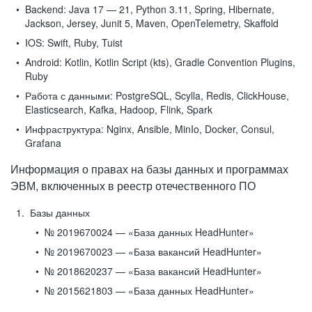
Backend:
Java 17 — 21, Python 3.11, Spring, Hibernate,
Jackson, Jersey, Junit 5, Maven, OpenTelemetry, Skaffold
IOS:
Swift, Ruby, Tuist
Android:
Kotlin, Kotlin Script (kts), Gradle Convention Plugins,
Ruby
Работа с данными:
PostgreSQL, Scylla, Redis, ClickHouse,
Elasticsearch, Kafka, Hadoop, Flink, Spark
Инфраструктура:
Nginx, Ansible, MinIo, Docker, Consul,
Grafana
Информация о правах на базы данных и программах
ЭВМ, включенных в реестр отечественного ПО
Базы данных
№ 2019670024 — «База данных HeadHunter»
№ 2019670023 — «База вакансий HeadHunter»
№ 2018620237 — «База вакансий HeadHunter»
№ 2015621803 — «База данных HeadHunter»