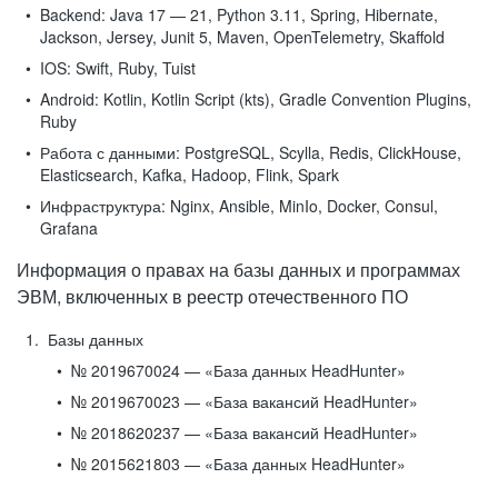
Backend:
Java 17 — 21, Python 3.11, Spring, Hibernate,
Jackson, Jersey, Junit 5, Maven, OpenTelemetry, Skaffold
IOS:
Swift, Ruby, Tuist
Android:
Kotlin, Kotlin Script (kts), Gradle Convention Plugins,
Ruby
Работа с данными:
PostgreSQL, Scylla, Redis, ClickHouse,
Elasticsearch, Kafka, Hadoop, Flink, Spark
Инфраструктура:
Nginx, Ansible, MinIo, Docker, Consul,
Grafana
Информация о правах на базы данных и программах
ЭВМ, включенных в реестр отечественного ПО
Базы данных
№ 2019670024 — «База данных HeadHunter»
№ 2019670023 — «База вакансий HeadHunter»
№ 2018620237 — «База вакансий HeadHunter»
№ 2015621803 — «База данных HeadHunter»