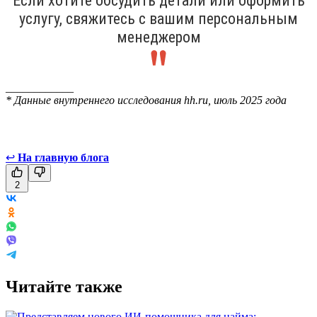
Если хотите обсудить детали или оформить
услугу, свяжитесь с вашим персональным
менеджером
____________
* Данные внутреннего исследования hh.ru, июль 2025 года
↩
На главную блога
2
Читайте также