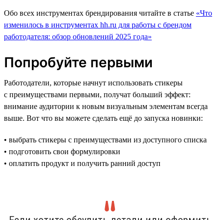
Обо всех инструментах брендирования читайте в статье
«Что
изменилось в инструментах hh.ru для работы с брендом
работодателя: обзор обновлений 2025 года»
Попробуйте первыми
Работодатели, которые начнут использовать стикеры
с преимуществами первыми, получат больший эффект:
внимание аудитории к новым визуальным элементам всегда
выше. Вот что вы можете сделать ещё до запуска новинки:
• выбрать стикеры с преимуществами из доступного списка
• подготовить свои формулировки
• оплатить продукт и получить ранний доступ