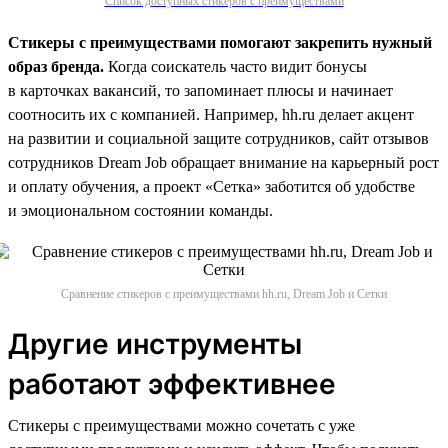
Список доступных стикеров с преимуществами
Стикеры с преимуществами помогают закрепить нужный
образ бренда.
Когда соискатель часто видит бонусы
в карточках вакансий, то запоминает плюсы и начинает
соотносить их с компанией. Например, hh.ru делает акцент
на развитии и социальной защите сотрудников, сайт отзывов
сотрудников Dream Job обращает внимание на карьерный рост
и оплату обучения, а проект «Сетка» заботится об удобстве
и эмоциональном состоянии команды.
Сравнение стикеров с преимуществами hh.ru, Dream Job и Сетки
Другие инструменты
работают эффективнее
Стикеры с преимуществами можно сочетать с уже