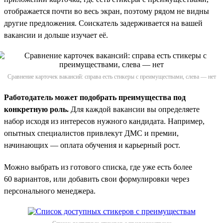
отображается почти во весь экран, поэтому рядом не видны
другие предложения. Соискатель задерживается на вашей
вакансии и дольше изучает её.
Сравнение карточек вакансий: справа есть стикеры с преимуществами, слева — нет
Работодатель может подобрать преимущества под
конкретную роль.
Для каждой вакансии вы определяете
набор исходя из интересов нужного кандидата. Например,
опытных специалистов привлекут ДМС и премии,
начинающих — оплата обучения и карьерный рост.
Можно выбрать из готового списка, где уже есть более
60 вариантов, или добавить свои формулировки через
персонального менеджера.