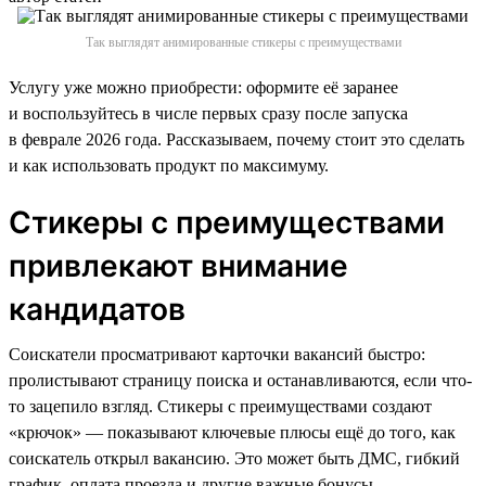
Так выглядят анимированные стикеры с преимуществами
Услугу уже можно приобрести: оформите её заранее
и воспользуйтесь в числе первых сразу после запуска
в феврале 2026 года. Рассказываем, почему стоит это сделать
и как использовать продукт по максимуму.
Стикеры с преимуществами
привлекают внимание
кандидатов
Соискатели просматривают карточки вакансий быстро:
пролистывают страницу поиска и останавливаются, если что-
то зацепило взгляд. Стикеры с преимуществами создают
«крючок» — показывают ключевые плюсы ещё до того, как
соискатель открыл вакансию. Это может быть ДМС, гибкий
график, оплата проезда и другие важные бонусы.