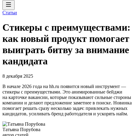
Статьи
Стикеры с преимуществами:
как новый продукт помогает
выиграть битву за внимание
кандидата
8 декабря 2025
В начале 2026 года на hh.ru появится новый инструмент —
стикеры с преимуществами. Это анимированные бейджи
на карточке вакансии, которые показывают сильные стороны
компании и делают предложение заметнее в поиске. Новинка
помогает решать сразу несколько задач: привлекать нужных
кандидатов, усиливать бренд работодателя и ускорять найм.
Татьяна Порубова
автор статей