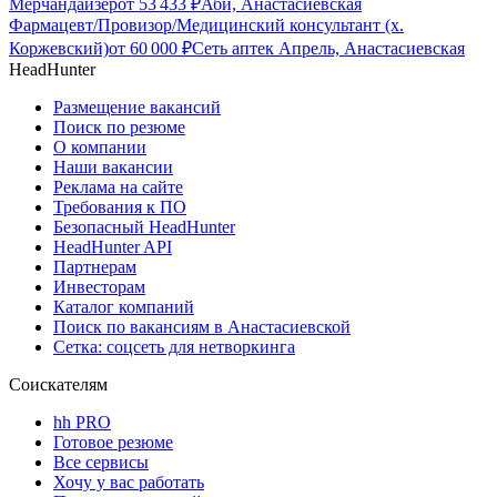
Мерчандайзер
от
53 433
₽
Аби, Анастасиевская
Фармацевт/Провизор/Медицинский консультант (х.
Коржевский)
от
60 000
₽
Сеть аптек Апрель, Анастасиевская
HeadHunter
Размещение вакансий
Поиск по резюме
О компании
Наши вакансии
Реклама на сайте
Требования к ПО
Безопасный HeadHunter
HeadHunter API
Партнерам
Инвесторам
Каталог компаний
Поиск по вакансиям в Анастасиевской
Сетка: соцсеть для нетворкинга
Соискателям
hh PRO
Готовое резюме
Все сервисы
Хочу у вас работать