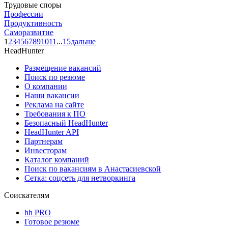
Трудовые споры
Профессии
Продуктивность
Саморазвитие
1
2
3
4
5
6
7
8
9
10
11
...
15
дальше
HeadHunter
Размещение вакансий
Поиск по резюме
О компании
Наши вакансии
Реклама на сайте
Требования к ПО
Безопасный HeadHunter
HeadHunter API
Партнерам
Инвесторам
Каталог компаний
Поиск по вакансиям в Анастасиевской
Сетка: соцсеть для нетворкинга
Соискателям
hh PRO
Готовое резюме