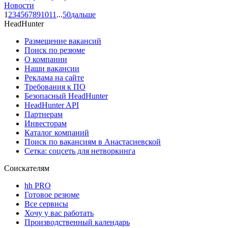
Новости
1
2
3
4
5
6
7
8
9
10
11
...
50
дальше
HeadHunter
Размещение вакансий
Поиск по резюме
О компании
Наши вакансии
Реклама на сайте
Требования к ПО
Безопасный HeadHunter
HeadHunter API
Партнерам
Инвесторам
Каталог компаний
Поиск по вакансиям в Анастасиевской
Сетка: соцсеть для нетворкинга
Соискателям
hh PRO
Готовое резюме
Все сервисы
Хочу у вас работать
Производственный календарь