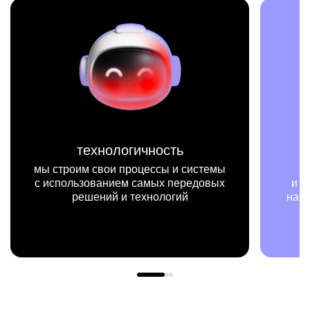
технологичность
ы строим свои процессы и системы
мы на 
 использованием самых передовых
и примерах
решений и технологий
нашей рабо