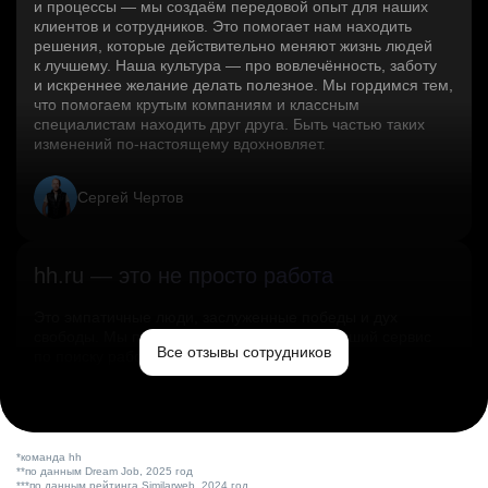
и процессы — мы создаём передовой опыт для наших
клиентов и сотрудников. Это помогает нам находить
решения, которые действительно меняют жизнь людей
к лучшему. Наша культура — про вовлечённость, заботу
и искреннее желание делать полезное. Мы гордимся тем,
что помогаем крутым компаниям и классным
специалистам находить друг друга. Быть частью таких
изменений по‑настоящему вдохновляет.
Сергей Чертов
hh.ru — это не просто работа
Это эмпатичные люди, заслуженные победы и дух
свободы. Мы помогаем миру и создаём лучший сервис
Все отзывы сотрудников
по поиску работы в стране.
Ольга Емельянова
*команда hh
**по данным Dream Job, 2025 год
***по данным рейтинга Similarweb, 2024 год