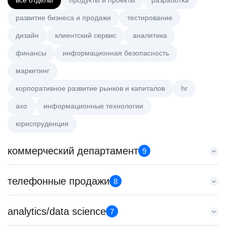
все отделы
продукты и проекты
разработка
развитие бизнеса и продажи
тестирование
дизайн
клиентский сервис
аналитика
финансы
информационная безопасность
маркетинг
корпоративное развитие рынков и капиталов
hr
axo
информационные технологии
юриспруденция
коммерческий департамент
9
Key Account Manager (EdTech)
телефонные продажи
8
HeadHunter::Коммерческий департамент
сегодня
Менеджер по привлечению клиентов (B2B)
analytics/data science
150000 ₽
7
HeadHunter::Телефонные продажи
Нижний Новгород