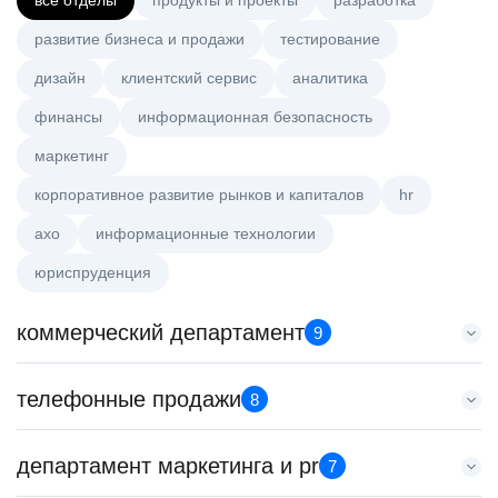
все отделы
продукты и проекты
разработка
развитие бизнеса и продажи
тестирование
дизайн
клиентский сервис
аналитика
финансы
информационная безопасность
маркетинг
корпоративное развитие рынков и капиталов
hr
axo
информационные технологии
юриспруденция
коммерческий департамент
9
Тренер по развитию компетенций продаж
телефонные продажи
8
HeadHunter::Коммерческий департамент
21 июл. 2026
Специалист телемаркетинга
департамент маркетинга и pr
з/п не указана
7
HeadHunter::Телефонные продажи
Санкт-Петербург