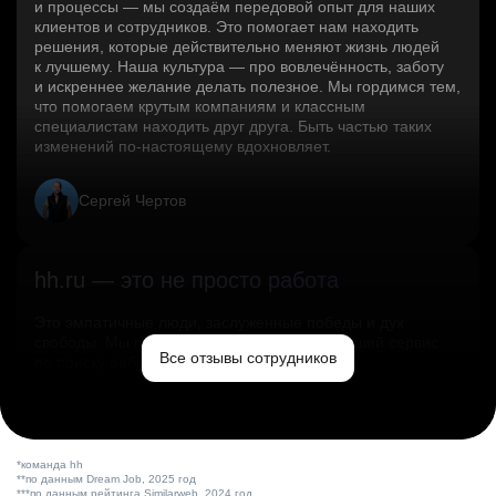
и процессы — мы создаём передовой опыт для наших
клиентов и сотрудников. Это помогает нам находить
решения, которые действительно меняют жизнь людей
к лучшему. Наша культура — про вовлечённость, заботу
и искреннее желание делать полезное. Мы гордимся тем,
что помогаем крутым компаниям и классным
специалистам находить друг друга. Быть частью таких
изменений по‑настоящему вдохновляет.
Сергей Чертов
hh.ru — это не просто работа
Это эмпатичные люди, заслуженные победы и дух
свободы. Мы помогаем миру и создаём лучший сервис
Все отзывы сотрудников
по поиску работы в стране.
Ольга Емельянова
*команда hh
**по данным Dream Job, 2025 год
***по данным рейтинга Similarweb, 2024 год