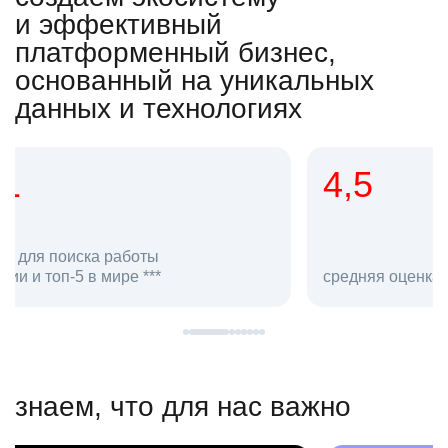
и эффективный
платформенный бизнес,
основанный на уникальных
данных и технологиях
4,5
20
сотруд
средняя оценка hh.ru как работодателя **
в hh.ru
знаем, что для нас важно