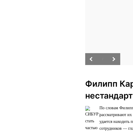
/
Филипп Кар
нестандар
По словам Филипп
рассматривают их 
удается находить 
сотрудников — гл