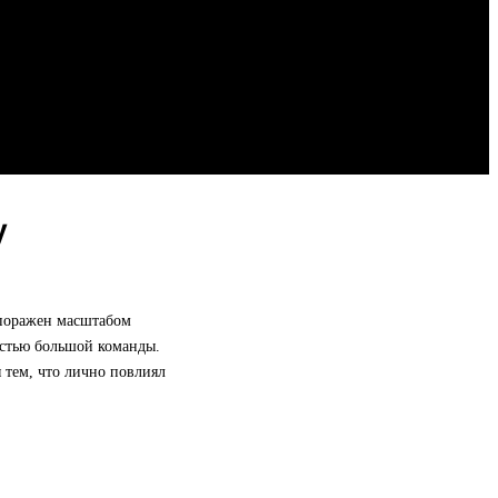
у
 поражен масштабом
астью большой команды.
я тем, что лично повлиял