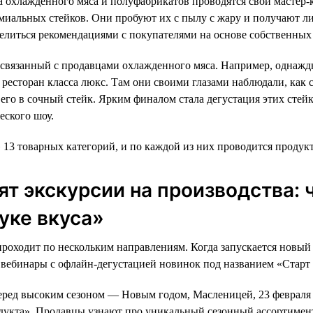
а охлажденного мяса и полуфабрикатов проводятся свои мастер-
иальных стейков. Они пробуют их с пылу с жару и получают л
елиться рекомендациями с покупателями на основе собственных
 связанный с продавцами охлажденного мяса. Например, однаж
ресторан класса люкс. Там они своими глазами наблюдали, как с
его в сочный стейк. Ярким финалом стала дегустация этих стей
еского шоу.
» 13 товарных категорий, и по каждой из них проводится продук
ят экскурсии на производства:
буке вкуса»
роходит по нескольким направлениям. Когда запускается новый
вебинары с офлайн-дегустацией новинок под названием «Старт 
еред высоким сезоном — Новым годом, Масленицей, 23 февраля
дукта». Продавцы узнают про уникальный сезонный ассортимент,