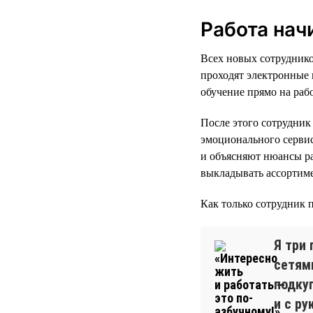
Работа нач
Всех новых сотруднико
проходят электронные 
обучение прямо на раб
После этого сотрудник
эмоционального серви
и объясняют нюансы ра
выкладывать ассортиме
Как только сотрудник 
Я три
сетями
подку
и с р