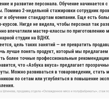
ение и развитие персонала. Обучение начинается с
ы. Помимо 2-недельной стажировки сотрудник про
нг и обучение стандартам компании. Еще есть боль
-курсов. Нигде не видела, чтобы персонал так раз
нно впечатлили мастер-классы по приготовлению 
инарной студии на ВДНХ.
ется, цель таких занятий — не превратить продавц
очь лучше понять продукт, который мы предлагаем
ать более точные профессиональные рекомендации
равится, что «Азбука вкуса» предлагает прозрачн
уты. Можно развиваться в товароведении, стать 
вником по сетам или углубляться в повышение экс
вления.
а Шпинева, продавец отдела «Охлажденное мясо и полуфабрикаты», стаж п