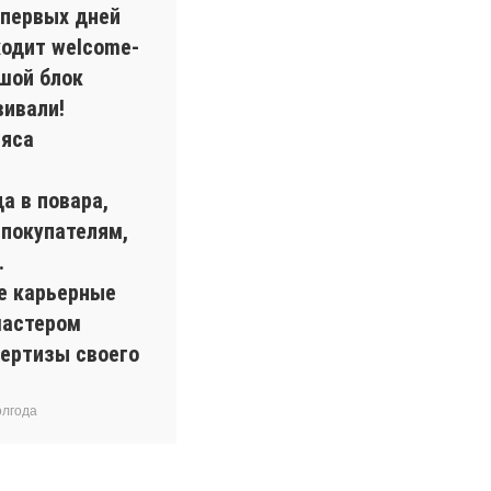
 первых дней
ходит welcome-
шой блок
вивали!
мяса
а в повара,
 покупателям,
.
ые карьерные
мастером
пертизы своего
олгода