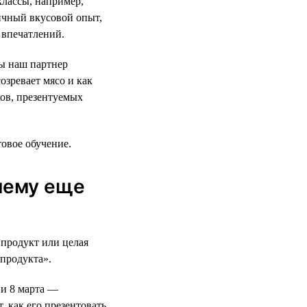
классы, например,
ичный вкусовой опыт,
 впечатлений.
ды наш партнер
озревает мясо и как
ков, презентуемых
товое обучение.
 чему еще
 продукт или целая
продукта».
 и 8 марта —
 как его презентовать