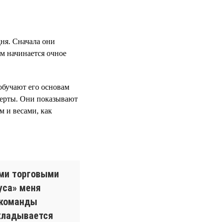
ня. Сначала они
ем начинается очное
обучают его основам
перты. Они показывают
м и весами, как
ыми торговыми
уса» меня
 команды
вкладывается