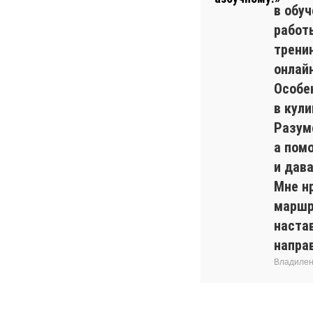
в обуч
работ
трени
онлайн
Особе
в кул
Разуме
а пом
и дав
Мне н
маршр
наста
напра
Владилен