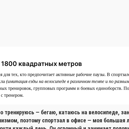
а 1800 квадратных метров
 для тех, кто предпочитает активные рабочие паузы. В спортзал
кла
(имитация езды на велосипеде в различном темпе и по разны
ых тренировок, групповых программ и боевых единоборств. По
с тренером.
го тренируюсь — бегаю, катаюсь на велосипеде, з
низмом, поэтому спортзал в офисе — моя большая 
почти каждый день. Он огромный и занимает полови