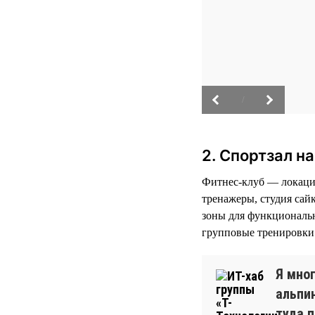
/
2. Спортзал н
Фитнес-клуб — локация
тренажеры, студия сай
зоны для функциональн
групповые тренировки 
Я мно
альпи
туда 