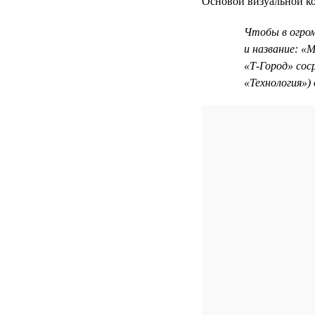
Основой визуальной ко
Чтобы в огро
и название: «
«Т-Город» сос
«Технология»