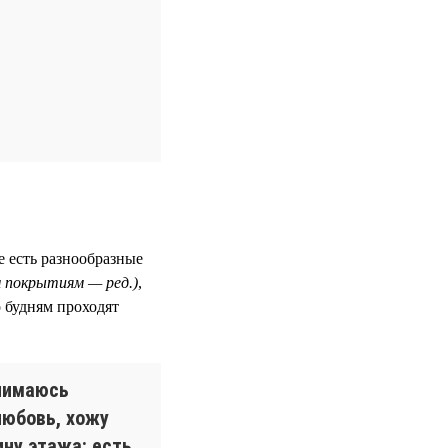
е есть разнообразные
м покрытиям — ред.)
,
 будням проходят
анимаюсь
любовь, хожу
ну этажа: есть