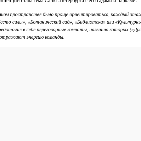
нцепции стала тема Санкт-Петербурга с его садами и парками.
мном пространстве было проще ориентироваться, каждый этаж
Место силы», «Ботанический сад», «Библиотека» или «Культурн
редоточил в себе переговорные комнаты, названия которых («Др
) отражают энергию команды.