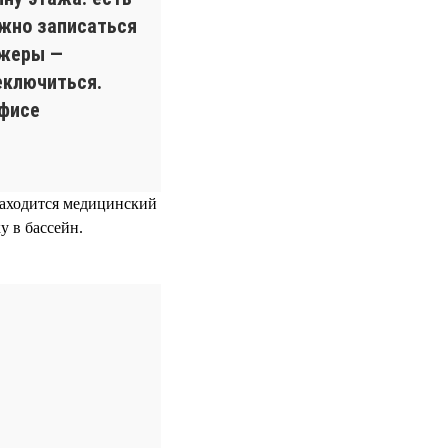
ожно записаться
ажеры —
еключиться.
офисе
 находится медицинский
у в бассейн.