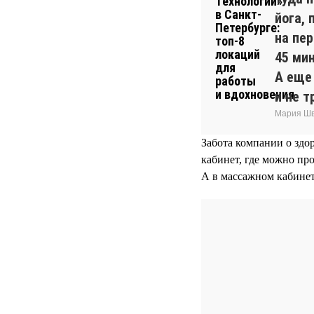
йога, 
на пе
45 ми
А еще
и не т
Мария Шв
Забота компании о здо
кабинет, где можно про
А в массажном кабине