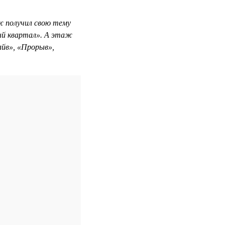
 получил свою тему
ый квартал». А этаж
айв», «Прорыв»,