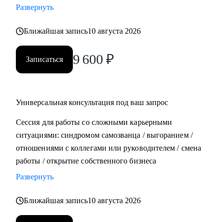
Развернуть
• Составить план роста до позиции руководителя
Ближайшая запись
10 августа 2026
Кому могу помочь:
• Всем, кто хочет строить карьеру за рубежом
9 600
₽
Записаться
• Руководителям и тем, кто хочет дорасти до
управленческих позиций
• Специалистам в маркетинге и продукте различного
уровня
Универсальная консультация под ваш запрос
Сессия для работы со сложными карьерными
ситуациями: синдромом самозванца / выгоранием /
отношениями с коллегами или руководителем / смена
работы / открытие собственного бизнеса
Развернуть
Ближайшая запись
10 августа 2026