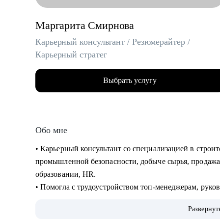
Маргарита Смирнова
Карьерный консультант / Резюмерайтер /
Карьерный стратег
Выбрать услугу
Обо мне
• Карьерный консультант со специализацией в строи
промышленной безопасности, добыче сырья, продажах
образовании, HR.
• Помогла с трудоустройством топ-менеджерам, руко
Газпром, Сибур, Роснефть, Яндекс, Сбер, ВТБ, Danon
Развернут
• 15 лет в HR и 8 лет в карьерном консультировании.