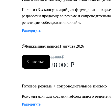
декрета, возраст 45+ и др.)
Пакет из 3-х консультаций для формирования карье
Кому могу помочь:
разработки продающего резюме и сопроводительно
Топ-менеджерам, руководителям и экспертам из отра
репетиции собеседования онлайн.
• строительство, промышленность, производство нефт
Развернуть
• закупки, cнабжение, логистика, ВЭД;
• продажи, HoReCa;
• административное управление;
Ближайшая запись
11 августа 2026
• HR, психология, образование.
33 000
₽
Записаться
28 000
₽
Готовое резюме + сопроводительное письмо
Консультация для создания эффективного резюме 
Развернуть