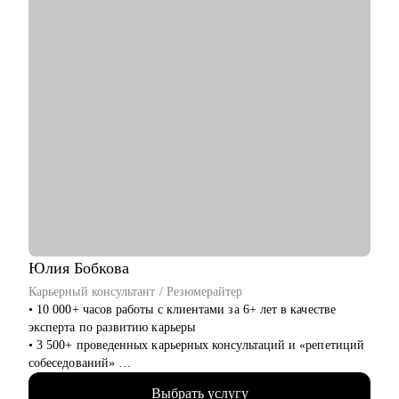
развития.
• Указать точки роста и сформировать карту навыков для
повышения грейда.
Кому могу помочь:
• Backend-разработчикам Junior/Middle/Senior.
• Тем, кто хочет перейти в тимлиды, архитекторы,
руководители команд.
• Разработчикам, желающим усилить навыки коммуникации
и подготовки к собеседованиям.
• Тем, кто ищет новые карьерные горизонты в IT и хочет
уверенно масштабировать свой профессиональный трек.
Юлия
Бобкова
Карьерный консультант / Резюмерайтер
• 10 000+ часов работы с клиентами за 6+ лет в качестве
эксперта по развитию карьеры
• 3 500+ проведенных карьерных консультаций и «репетиций
собеседований»
• 3 000+ созданных мной «продающих» резюме для клиентов
Выбрать услугу
• 16+ лет опыта подбора персонала и 1000+ закрытых