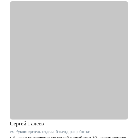
С чем помогу:
• Сделать резюме, которое отлично раскрывает ваши
ценности и достижения и привлекает нужных работодателей
• Подготовиться к собеседованию
• Презентовать себя и свои достижения
• Составить план развития в текущей роли
• Составить план по переходу в другую роль
• Помочь с адаптацией на новом месте работы
• Обсудить и помочь решить сложный кейс в B2B продукте
Кому могу помочь:
• Product Manager'ам
• Project Manager'ам
• Бизнес-аналитикам
• Тестировщикам
• Людям, делающим первые шаги в IT
Сергей
Галеев
ex-Руководитель отдела бэкенд разработки
• 4+ года управления командой разработки 30+ специалистов.