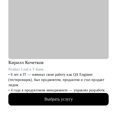
Кирилл
Кочетков
Product Lead в Т-Банк
• 6 лет в IT — начинал свою работу как QA Engineer
(тестировщик), был проджектом, продактом и стал продакт
лидом
• 4 года в продуктовом менеджменте — управлял разработкой
и смежными командами как в стартапе, так и в бигтехе
Выбрать услугу
• Отлично понимаю весь цикл разработки от идеи до ее
реализации
• "Проповедую" result-oriented подход менеджмента