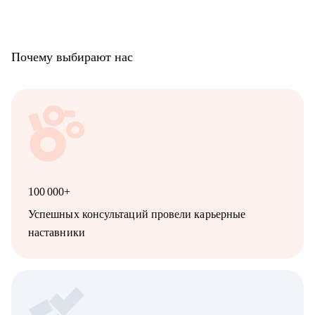
команду, как работать со смежными командами, заказчиками
и руководителями.
• Всем кто хочет развиваться, но чувствует, что застрял.
• Начинающим MLE, DS, DA.
Почему выбирают нас
• Аналитикам и продукт/продакт менеджерам.
• Специалистам по ИБ, devops, MLOps инженерам.
100 000+
Успешных консультаций провели карьерные
наставники