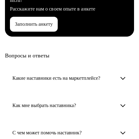
hh.ru?
Расскажите нам о своем опыте в анкете
Заполнить анкету
Вопросы и ответы
Какие наставники есть на маркетплейсе?
Карьерные наставники — это HR-
специалисты, карьерные консультанты,
Как мне выбрать наставника?
психологи, резюмерайтеры и менторы.
Умный поиск поможет в три клика выбрать
Менторы работают в ИТ, дизайне, других
наставника для достижения вашей цели.
С чем может помочь наставник?
узкоспециализированных сферах. Они