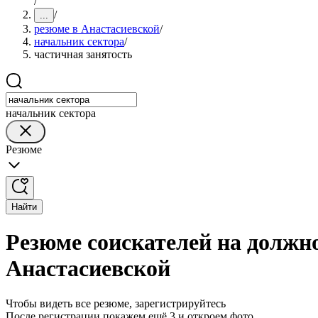
/
/
...
резюме в Анастасиевской
/
начальник сектора
/
частичная занятость
начальник сектора
Резюме
Найти
Резюме соискателей на должно
Анастасиевской
Чтобы видеть все резюме, зарегистрируйтесь
После регистрации покажем ещё 3 и откроем фото