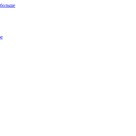
 больше
ре