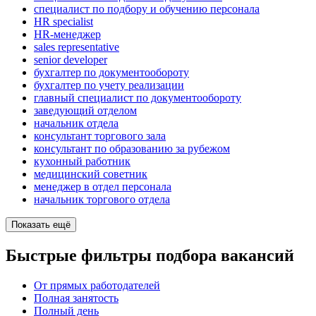
специалист по подбору и обучению персонала
HR specialist
HR-менеджер
sales representative
senior developer
бухгалтер по документообороту
бухгалтер по учету реализации
главный специалист по документообороту
заведующий отделом
начальник отдела
консультант торгового зала
консультант по образованию за рубежом
кухонный работник
медицинский советник
менеджер в отдел персонала
начальник торгового отдела
Показать ещё
Быстрые фильтры подбора вакансий
От прямых работодателей
Полная занятость
Полный день