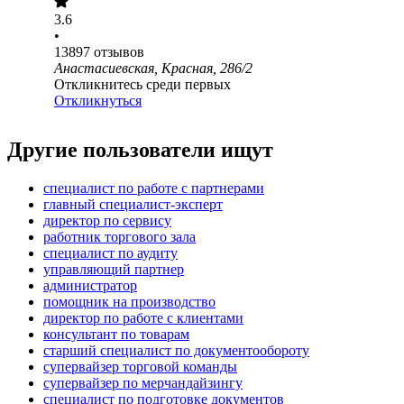
3.6
•
13897
отзывов
Анастасиевская, Красная, 286/2
Откликнитесь среди первых
Откликнуться
Другие пользователи ищут
специалист по работе с партнерами
главный специалист-эксперт
директор по сервису
работник торгового зала
специалист по аудиту
управляющий партнер
администратор
помощник на производство
директор по работе с клиентами
консультант по товарам
старший специалист по документообороту
супервайзер торговой команды
супервайзер по мерчандайзингу
специалист по подготовке документов