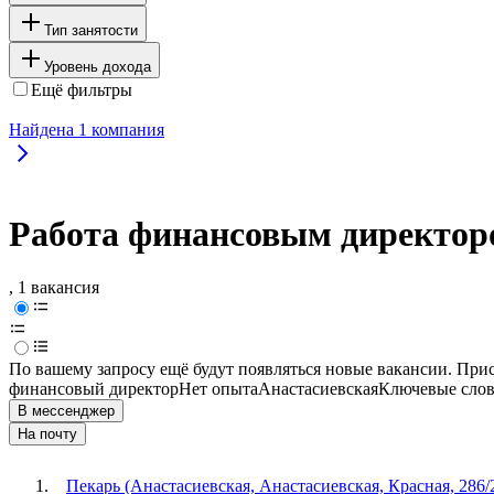
Тип занятости
Уровень дохода
Ещё фильтры
Найдена
1
компания
Работа финансовым директоро
, 1 вакансия
По вашему запросу ещё будут появляться новые вакансии. При
финансовый директор
Нет опыта
Анастасиевская
Ключевые слов
В мессенджер
На почту
Пекарь (Анастасиевская, Анастасиевская, Красная, 286/