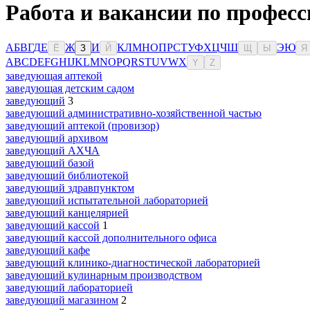
Работа и вакансии по професс
А
Б
В
Г
Д
Е
Ж
И
К
Л
М
Н
О
П
Р
С
Т
У
Ф
Х
Ц
Ч
Ш
Э
Ю
Ё
З
Й
Щ
Ы
Я
A
B
C
D
E
F
G
H
I
J
K
L
M
N
O
P
Q
R
S
T
U
V
W
X
Y
Z
заведующая аптекой
заведующая детским садом
заведующий
3
заведующий административно-хозяйственной частью
заведующий аптекой (провизор)
заведующий архивом
заведующий АХЧА
заведующий базой
заведующий библиотекой
заведующий здравпунктом
заведующий испытательной лабораторией
заведующий канцелярией
заведующий кассой
1
заведующий кассой дополнительного офиса
заведующий кафе
заведующий клинико-диагностической лабораторией
заведующий кулинарным производством
заведующий лабораторией
заведующий магазином
2