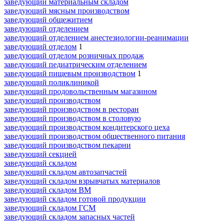
заведующий материальным складом
заведующий мясным производством
заведующий общежитием
заведующий отделением
заведующий отделением анестезиологии-реанимации
заведующий отделом
1
заведующий отделом розничных продаж
заведующий педиатрическим отделением
заведующий пищевым производством
1
заведующий поликлиникой
заведующий продовольственным магазином
заведующий производством
заведующий производством в ресторан
заведующий производством в столовую
заведующий производством кондитерского цеха
заведующий производством общественного питания
заведующий производством пекарни
заведующий секцией
заведующий складом
заведующий складом автозапчастей
заведующий складом взрывчатых материалов
заведующий складом ВМ
заведующий складом готовой продукции
заведующий складом ГСМ
заведующий складом запасных частей