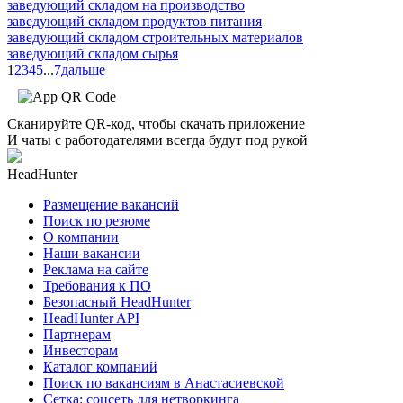
заведующий складом на производство
заведующий складом продуктов питания
заведующий складом строительных материалов
заведующий складом сырья
1
2
3
4
5
...
7
дальше
Сканируйте QR-код, чтобы скачать приложение
И чаты с работодателями всегда будут под рукой
HeadHunter
Размещение вакансий
Поиск по резюме
О компании
Наши вакансии
Реклама на сайте
Требования к ПО
Безопасный HeadHunter
HeadHunter API
Партнерам
Инвесторам
Каталог компаний
Поиск по вакансиям в Анастасиевской
Сетка: соцсеть для нетворкинга