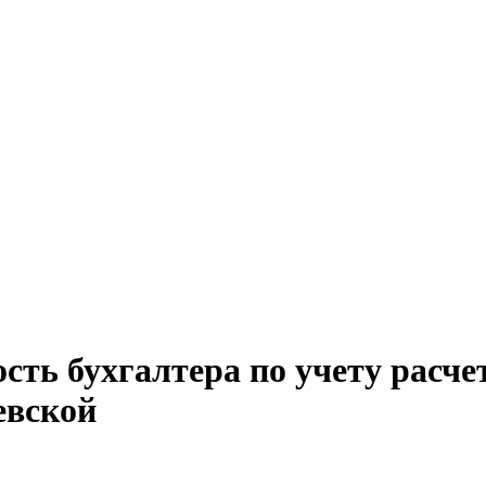
сть бухгалтера по учету расче
евской