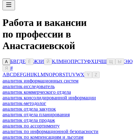
Работа и вакансии
по профессии в
Анастасиевской
Б
В
Г
Д
Е
Ж
З
И
К
Л
М
Н
О
П
Р
С
Т
У
Ф
Х
Ц
Ч
Ш
Э
Ю
А
Ё
Й
Щ
Ы
#
Я
A
B
C
D
E
F
G
H
I
J
K
L
M
N
O
P
Q
R
S
T
U
V
W
X
Y
Z
аналитик информационных систем
аналитик-исследователь
аналитик коммерческого отдела
аналитик консолидированной информации
аналитик-методолог
аналитик отдела закупок
аналитик отдела планирования
аналитик отдела продаж
аналитик по ассортименту
аналитик по информационной безопасности
аналитик по компенсациям и льготам