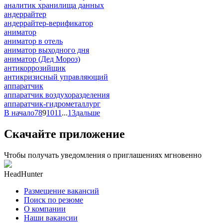
аналитик хранилища данных
андеррайтер
андеррайтер-верификатор
аниматор
аниматор в отель
аниматор выходного дня
аниматор (Дед Мороз)
антикоррозийщик
антикризисный управляющий
аппаратчик
аппаратчик воздухоразделения
аппаратчик-гидрометаллург
В начало
7
8
9
10
11
...
13
дальше
Скачайте приложение
Чтобы получать уведомления о приглашениях мгновенно
HeadHunter
Размещение вакансий
Поиск по резюме
О компании
Наши вакансии