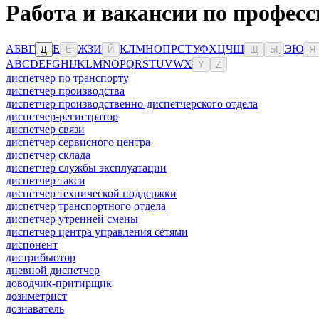
Работа и вакансии по професс
А
Б
В
Г
Е
Ж
З
И
К
Л
М
Н
О
П
Р
С
Т
У
Ф
Х
Ц
Ч
Ш
Э
Ю
Д
Ё
Й
Щ
Ы
Я
A
B
C
D
E
F
G
H
I
J
K
L
M
N
O
P
Q
R
S
T
U
V
W
X
Y
Z
диспетчер по транспорту
диспетчер производства
диспетчер производственно-диспетчерского отдела
диспетчер-регистратор
диспетчер связи
диспетчер сервисного центра
диспетчер склада
диспетчер службы эксплуатации
диспетчер такси
диспетчер технической поддержки
диспетчер транспортного отдела
диспетчер утренней смены
диспетчер центра управления сетями
диспонент
дистрибьютор
дневной диспетчер
доводчик-притирщик
дозиметрист
дознаватель