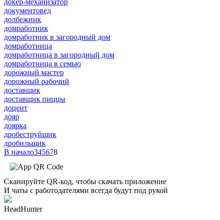
докер-механизатор
документовед
долбежник
домработник
домработник в загородный дом
домработница
домработница в загородный дом
домработница в семью
дорожный мастер
дорожный рабочий
доставщик
доставщик пиццы
доцент
дояр
доярка
дробеструйщик
дробильщик
В начало
3
4
5
6
7
8
Сканируйте QR-код, чтобы скачать приложение
И чаты с работодателями всегда будут под рукой
HeadHunter