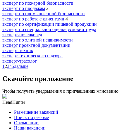
эксперт по пожарной безопасности
эксперт по продажам
2
эксперт по промышленной безопасности
эксперт по работе с клиентами
4
эксперт по сертификации пищевой продукции
эксперт по специальной оценке условий труда
эксперт-почерковед
эксперт по элитной недвижимости
эксперт проектной документации
эксперт-техник
эксперт технического надзора
эксперт-трасолог
1
2
3
4
5
дальше
Скачайте приложение
Чтобы получать уведомления о приглашениях мгновенно
HeadHunter
Размещение вакансий
Поиск по резюме
О компании
Наши вакансии