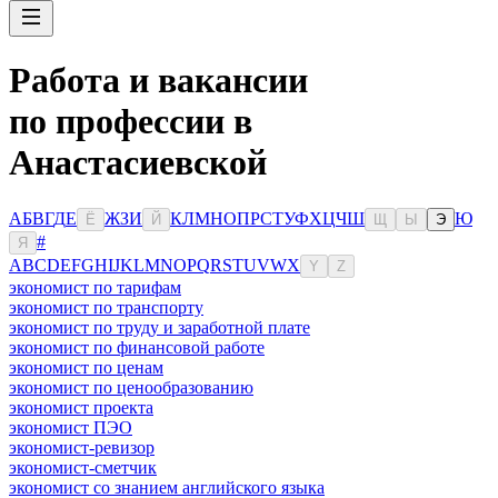
Работа и вакансии
по профессии в
Анастасиевской
А
Б
В
Г
Д
Е
Ж
З
И
К
Л
М
Н
О
П
Р
С
Т
У
Ф
Х
Ц
Ч
Ш
Ю
Ё
Й
Щ
Ы
Э
#
Я
A
B
C
D
E
F
G
H
I
J
K
L
M
N
O
P
Q
R
S
T
U
V
W
X
Y
Z
экономист по тарифам
экономист по транспорту
экономист по труду и заработной плате
экономист по финансовой работе
экономист по ценам
экономист по ценообразованию
экономист проекта
экономист ПЭО
экономист-ревизор
экономист-сметчик
экономист со знанием английского языка