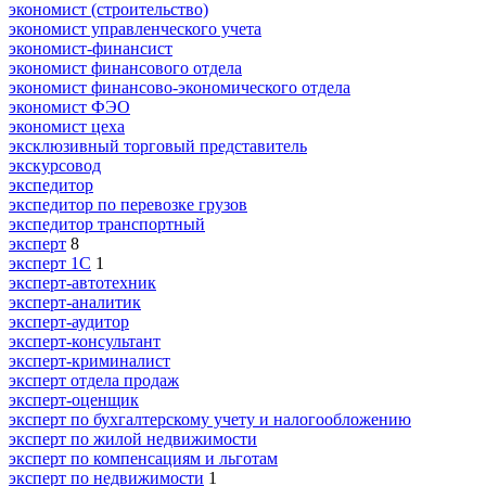
экономист (строительство)
экономист управленческого учета
экономист-финансист
экономист финансового отдела
экономист финансово-экономического отдела
экономист ФЭО
экономист цеха
эксклюзивный торговый представитель
экскурсовод
экспедитор
экспедитор по перевозке грузов
экспедитор транспортный
эксперт
8
эксперт 1С
1
эксперт-автотехник
эксперт-аналитик
эксперт-аудитор
эксперт-консультант
эксперт-криминалист
эксперт отдела продаж
эксперт-оценщик
эксперт по бухгалтерскому учету и налогообложению
эксперт по жилой недвижимости
эксперт по компенсациям и льготам
эксперт по недвижимости
1