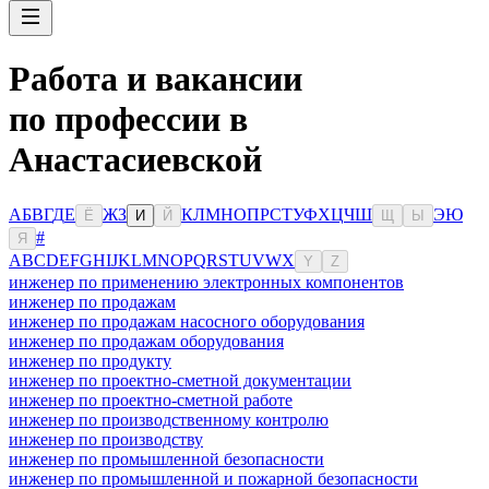
Работа и вакансии
по профессии в
Анастасиевской
А
Б
В
Г
Д
Е
Ж
З
К
Л
М
Н
О
П
Р
С
Т
У
Ф
Х
Ц
Ч
Ш
Э
Ю
Ё
И
Й
Щ
Ы
#
Я
A
B
C
D
E
F
G
H
I
J
K
L
M
N
O
P
Q
R
S
T
U
V
W
X
Y
Z
инженер по применению электронных компонентов
инженер по продажам
инженер по продажам насосного оборудования
инженер по продажам оборудования
инженер по продукту
инженер по проектно-сметной документации
инженер по проектно-сметной работе
инженер по производственному контролю
инженер по производству
инженер по промышленной безопасности
инженер по промышленной и пожарной безопасности