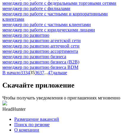
менеджер по работе с федеральными торговыми сетями
менеджер по работе с филиалами
менеджер по работе с частными и корпоративными
клиентами
менеджер по работе с частными клиентами
менеджер по работе с юридическими лицами
менеджер по развитию
менеджер по развитию агентской сети
менеджер по развитию аптечной сети
менеджер по развитию ассортимента
менеджер по развитию бизнеса
менеджер по развитию бизнеса (B2B)
менеджер по развитию бизнеса BDM
В начало
33
34
35
36
37
...
47
дальше
Скачайте приложение
Чтобы получать уведомления о приглашениях мгновенно
HeadHunter
Размещение вакансий
Поиск по резюме
О компании