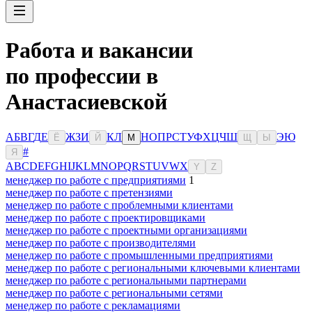
Работа и вакансии
по профессии в
Анастасиевской
А
Б
В
Г
Д
Е
Ж
З
И
К
Л
Н
О
П
Р
С
Т
У
Ф
Х
Ц
Ч
Ш
Э
Ю
Ё
Й
М
Щ
Ы
#
Я
A
B
C
D
E
F
G
H
I
J
K
L
M
N
O
P
Q
R
S
T
U
V
W
X
Y
Z
менеджер по работе с предприятиями
1
менеджер по работе с претензиями
менеджер по работе с проблемными клиентами
менеджер по работе с проектировщиками
менеджер по работе с проектными организациями
менеджер по работе с производителями
менеджер по работе с промышленными предприятиями
менеджер по работе с региональными ключевыми клиентами
менеджер по работе с региональными партнерами
менеджер по работе с региональными сетями
менеджер по работе с рекламациями