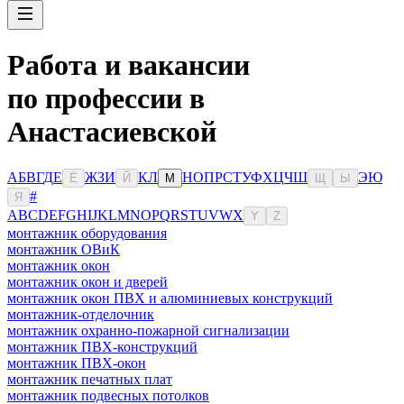
Работа и вакансии
по профессии в
Анастасиевской
А
Б
В
Г
Д
Е
Ж
З
И
К
Л
Н
О
П
Р
С
Т
У
Ф
Х
Ц
Ч
Ш
Э
Ю
Ё
Й
М
Щ
Ы
#
Я
A
B
C
D
E
F
G
H
I
J
K
L
M
N
O
P
Q
R
S
T
U
V
W
X
Y
Z
монтажник оборудования
монтажник ОВиК
монтажник окон
монтажник окон и дверей
монтажник окон ПВХ и алюминиевых конструкций
монтажник-отделочник
монтажник охранно-пожарной сигнализации
монтажник ПВХ-конструкций
монтажник ПВХ-окон
монтажник печатных плат
монтажник подвесных потолков