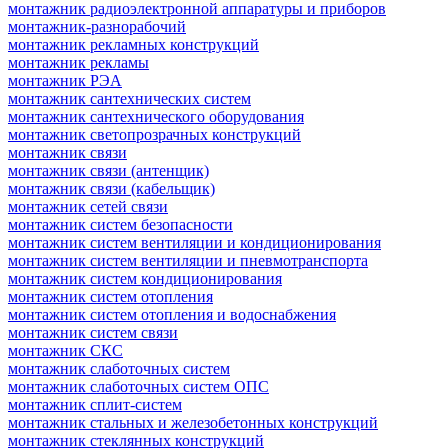
монтажник радиоэлектронной аппаратуры и приборов
монтажник-разнорабочий
монтажник рекламных конструкций
монтажник рекламы
монтажник РЭА
монтажник сантехнических систем
монтажник сантехнического оборудования
монтажник светопрозрачных конструкций
монтажник связи
монтажник связи (антенщик)
монтажник связи (кабельщик)
монтажник сетей связи
монтажник систем безопасности
монтажник систем вентиляции и кондиционирования
монтажник систем вентиляции и пневмотранспорта
монтажник систем кондиционирования
монтажник систем отопления
монтажник систем отопления и водоснабжения
монтажник систем связи
монтажник СКС
монтажник слаботочных систем
монтажник слаботочных систем ОПС
монтажник сплит-систем
монтажник стальных и железобетонных конструкций
монтажник стеклянных конструкций