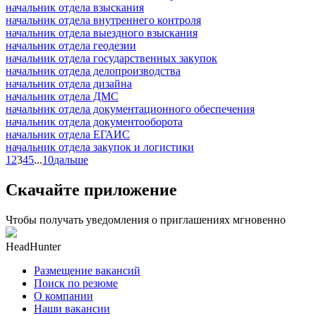
начальник отдела взыскания
начальник отдела внутреннего контроля
начальник отдела выездного взыскания
начальник отдела геодезии
начальник отдела государственных закупок
начальник отдела делопроизводства
начальник отдела дизайна
начальник отдела ДМС
начальник отдела документационного обеспечения
начальник отдела документооборота
начальник отдела ЕГАИС
начальник отдела закупок и логистики
1
2
3
4
5
...
10
дальше
Скачайте приложение
Чтобы получать уведомления о приглашениях мгновенно
HeadHunter
Размещение вакансий
Поиск по резюме
О компании
Наши вакансии