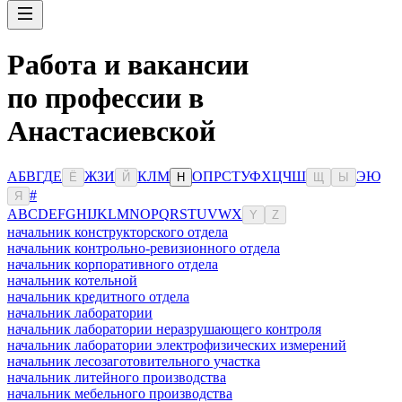
Работа и вакансии
по профессии в
Анастасиевской
А
Б
В
Г
Д
Е
Ж
З
И
К
Л
М
О
П
Р
С
Т
У
Ф
Х
Ц
Ч
Ш
Э
Ю
Ё
Й
Н
Щ
Ы
#
Я
A
B
C
D
E
F
G
H
I
J
K
L
M
N
O
P
Q
R
S
T
U
V
W
X
Y
Z
начальник конструкторского отдела
начальник контрольно-ревизионного отдела
начальник корпоративного отдела
начальник котельной
начальник кредитного отдела
начальник лаборатории
начальник лаборатории неразрушающего контроля
начальник лаборатории электрофизических измерений
начальник лесозаготовительного участка
начальник литейного производства
начальник мебельного производства