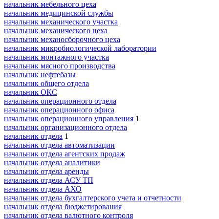
начальник мебельного цеха
начальник медицинской службы
начальник механического участка
начальник механического цеха
начальник механосборочного цеха
начальник микробиологической лаборатории
начальник монтажного участка
начальник мясного производства
начальник нефтебазы
начальник общего отдела
начальник ОКС
начальник операционного отдела
начальник операционного офиса
начальник операционного управления
1
начальник организационного отдела
начальник отдела
1
начальник отдела автоматизации
начальник отдела агентских продаж
начальник отдела аналитики
начальник отдела аренды
начальник отдела АСУ ТП
начальник отдела АХО
начальник отдела бухгалтерского учета и отчетности
начальник отдела бюджетирования
начальник отдела валютного контроля