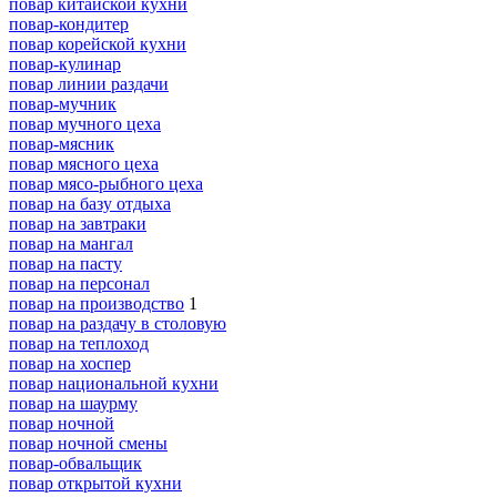
повар китайской кухни
повар-кондитер
повар корейской кухни
повар-кулинар
повар линии раздачи
повар-мучник
повар мучного цеха
повар-мясник
повар мясного цеха
повар мясо-рыбного цеха
повар на базу отдыха
повар на завтраки
повар на мангал
повар на пасту
повар на персонал
повар на производство
1
повар на раздачу в столовую
повар на теплоход
повар на хоспер
повар национальной кухни
повар на шаурму
повар ночной
повар ночной смены
повар-обвальщик
повар открытой кухни