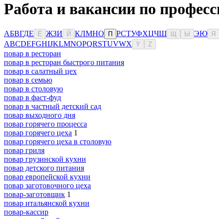
Работа и вакансии по професс
А
Б
В
Г
Д
Е
Ж
З
И
К
Л
М
Н
О
Р
С
Т
У
Ф
Х
Ц
Ч
Ш
Э
Ю
Ё
Й
П
Щ
Ы
Я
A
B
C
D
E
F
G
H
I
J
K
L
M
N
O
P
Q
R
S
T
U
V
W
X
Y
Z
повар в ресторан
повар в ресторан быстрого питания
повар в салатный цех
повар в семью
повар в столовую
повар в фаст-фуд
повар в частный детский сад
повар выходного дня
повар горячего процесса
повар горячего цеха
1
повар горячего цеха в столовую
повар гриля
повар грузинской кухни
повар детского питания
повар европейской кухни
повар заготовочного цеха
повар-заготовщик
1
повар итальянской кухни
повар-кассир