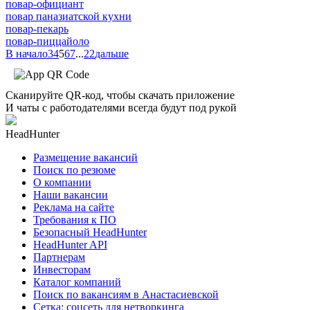
повар-официант
повар паназиатской кухни
повар-пекарь
повар-пиццайоло
В начало
3
4
5
6
7
...
22
дальше
Сканируйте QR-код, чтобы скачать приложение
И чаты с работодателями всегда будут под рукой
HeadHunter
Размещение вакансий
Поиск по резюме
О компании
Наши вакансии
Реклама на сайте
Требования к ПО
Безопасный HeadHunter
HeadHunter API
Партнерам
Инвесторам
Каталог компаний
Поиск по вакансиям в Анастасиевской
Сетка: соцсеть для нетворкинга