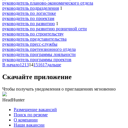
руководитель планово-экономического отдела
руководитель подразделения
1
руководитель по логистике
руководитель по проектам
руководитель по развитию
1
руководитель по развитию розничной сети
руководитель по строительству
руководитель представительства
руководитель пресс-службы
руководитель претензионного отдела
руководитель программы лояльности
руководитель программы проектов
В начало
12
13
14
15
16
17
дальше
Скачайте приложение
Чтобы получать уведомления о приглашениях мгновенно
HeadHunter
Размещение вакансий
Поиск по резюме
О компании
Наши вакансии