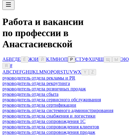
Работа и вакансии
по профессии в
Анастасиевской
А
Б
В
Г
Д
Е
Ж
З
И
К
Л
М
Н
О
П
С
Т
У
Ф
Х
Ц
Ч
Ш
Э
Ю
Ё
Й
Р
Щ
Ы
#
Я
A
B
C
D
E
F
G
H
I
J
K
L
M
N
O
P
Q
R
S
T
U
V
W
X
Y
Z
руководитель отдела рекламы и PR
руководитель отдела рекрутинга
руководитель отдела розничных продаж
руководитель отдела сбыта
руководитель отдела сервисного обслуживания
руководитель отдела сертификации
руководитель отдела системного администрирования
руководитель отдела снабжения и логистики
руководитель отдела сопровождения 1С
руководитель отдела сопровождения клиентов
руководитель отдела сопровождения продаж