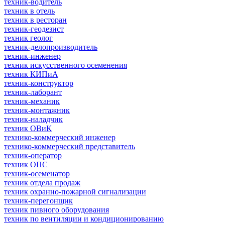
техник-водитель
техник в отель
техник в ресторан
техник-геодезист
техник геолог
техник-делопроизводитель
техник-инженер
техник искусственного осеменения
техник КИПиА
техник-конструктор
техник-лаборант
техник-механик
техник-монтажник
техник-наладчик
техник ОВиК
технико-коммерческий инженер
технико-коммерческий представитель
техник-оператор
техник ОПС
техник-осеменатор
техник отдела продаж
техник охранно-пожарной сигнализации
техник-перегонщик
техник пивного оборудования
техник по вентиляции и кондиционированию