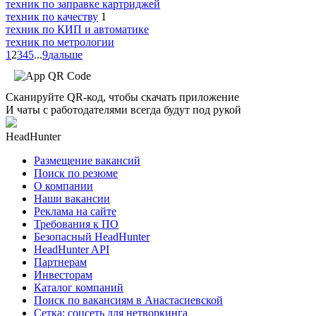
техник по заправке картриджей
техник по качеству
1
техник по КИП и автоматике
техник по метрологии
1
2
3
4
5
...
9
дальше
Сканируйте QR-код, чтобы скачать приложение
И чаты с работодателями всегда будут под рукой
HeadHunter
Размещение вакансий
Поиск по резюме
О компании
Наши вакансии
Реклама на сайте
Требования к ПО
Безопасный HeadHunter
HeadHunter API
Партнерам
Инвесторам
Каталог компаний
Поиск по вакансиям в Анастасиевской
Сетка: соцсеть для нетворкинга