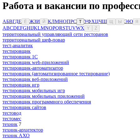
Работа и вакансии по професс
А
Б
В
Г
Д
Е
Ж
З
И
К
Л
М
Н
О
П
Р
С
У
Ф
Х
Ц
Ч
Ш
Э
Ю
Ё
Й
Т
Щ
Ы
Я
A
B
C
D
E
F
G
H
I
J
K
L
M
N
O
P
Q
R
S
T
U
V
W
X
Y
Z
территориальный управляющий сети ресторанов
территориальный шеф-повар
тест-аналитик
тестировщик
тестировщик 1С
тестировщик web-приложений
тестировщик-автоматизатор
тестировщик (автоматизированное тестирование)
тестировщик веб-приложений
тестировщик игр
тестировщик мобильных игр
тестировщик мобильных приложений
тестировщик программного обеспечения
тестировщик сайтов
тестовод
тестомес
техник
7
техник-архитектор
техник АХО