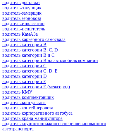
водитель доставки
водитель-закупщик
водитель-замерщик
водитель зерновоза
водитель-инкассатор
водитель-испытатель
водитель КамАЗа
водитель карьерного самосвала
водитель категории B
водитель категории B, C, D
водитель категории B и C
водитель категории B на автомобиль компании
водитель категории C
водитель категории C, D, E
водитель категории D
водитель категории E
водитель категории E (межгород)
водитель КМУ
водитель-комплектовщик
водитель-консультант
водитель контейнеровоза
водитель корпоративного автобуса
водитель крана-манипулятора
водитель крупнотоннажного специализированного
автотранспорта