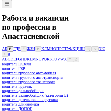
Работа и вакансии
по профессии в
Анастасиевской
А
Б
Г
Д
Е
Ж
З
И
К
Л
М
Н
О
П
Р
С
Т
У
Ф
Х
Ц
Ч
Ш
Э
Ю
В
Ё
Й
Щ
Ы
#
Я
A
B
C
D
E
F
G
H
I
J
K
L
M
N
O
P
Q
R
S
T
U
V
W
X
Y
Z
водитель ГАЗели
водитель ГБР
водитель грузового автомобиля
водитель грузового автотранспорта
водитель грузового транспорта
водитель-грузчик
водитель-дальнобойщик
водитель-дальнобойщик (категории Е)
водитель дизельного погрузчика
водитель длинномера
водитель ДОПОГ