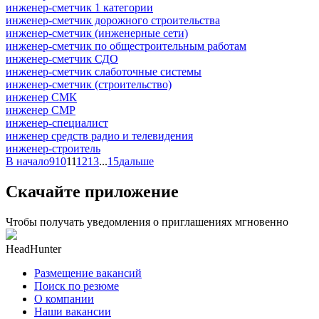
инженер-сметчик 1 категории
инженер-сметчик дорожного строительства
инженер-сметчик (инженерные сети)
инженер-сметчик по общестроительным работам
инженер-сметчик СДО
инженер-сметчик слаботочные системы
инженер-сметчик (строительство)
инженер СМК
инженер СМР
инженер-специалист
инженер средств радио и телевидения
инженер-строитель
В начало
9
10
11
12
13
...
15
дальше
Скачайте приложение
Чтобы получать уведомления о приглашениях мгновенно
HeadHunter
Размещение вакансий
Поиск по резюме
О компании
Наши вакансии