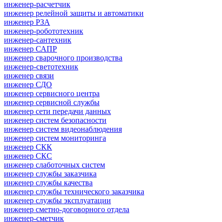
инженер-расчетчик
инженер релейной защиты и автоматики
инженер РЗА
инженер-робототехник
инженер-сантехник
инженер САПР
инженер сварочного производства
инженер-светотехник
инженер связи
инженер СДО
инженер сервисного центра
инженер сервисной службы
инженер сети передачи данных
инженер систем безопасности
инженер систем видеонаблюдения
инженер систем мониторинга
инженер СКК
инженер СКС
инженер слаботочных систем
инженер службы заказчика
инженер службы качества
инженер службы технического заказчика
инженер службы эксплуатации
инженер сметно-договорного отдела
инженер-сметчик