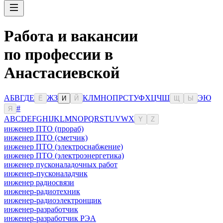
Работа и вакансии
по профессии в
Анастасиевской
А
Б
В
Г
Д
Е
Ж
З
К
Л
М
Н
О
П
Р
С
Т
У
Ф
Х
Ц
Ч
Ш
Э
Ю
Ё
И
Й
Щ
Ы
#
Я
A
B
C
D
E
F
G
H
I
J
K
L
M
N
O
P
Q
R
S
T
U
V
W
X
Y
Z
инженер ПТО (прораб)
инженер ПТО (сметчик)
инженер ПТО (электроснабжение)
инженер ПТО (электроэнергетика)
инженер пусконаладочных работ
инженер-пусконаладчик
инженер радиосвязи
инженер-радиотехник
инженер-радиоэлектронщик
инженер-разработчик
инженер-разработчик РЭА