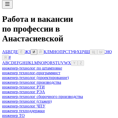
Работа и вакансии
по профессии в
Анастасиевской
А
Б
В
Г
Д
Е
Ж
З
К
Л
М
Н
О
П
Р
С
Т
У
Ф
Х
Ц
Ч
Ш
Э
Ю
Ё
И
Й
Щ
Ы
#
Я
A
B
C
D
E
F
G
H
I
J
K
L
M
N
O
P
Q
R
S
T
U
V
W
X
Y
Z
инженер-технолог по штамповке
инженер технолог-программист
инженер-технолог (проектирование)
инженер-технолог производства
инженер-технолог РТИ
инженер-технолог РЭА
инженер-технолог сборочного производства
инженер-технолог (стажер)
инженер-технолог ЧПУ
инженер техподдержки
инженер ТО