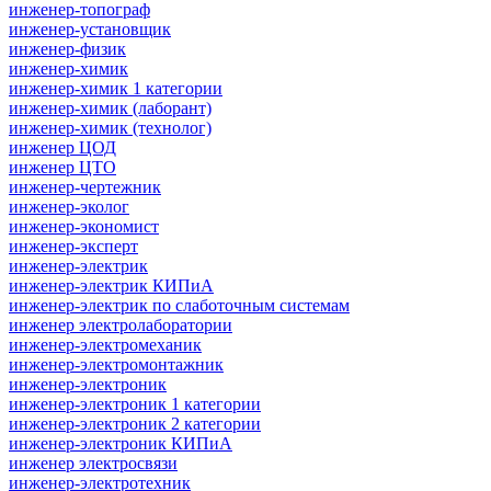
инженер-топограф
инженер-установщик
инженер-физик
инженер-химик
инженер-химик 1 категории
инженер-химик (лаборант)
инженер-химик (технолог)
инженер ЦОД
инженер ЦТО
инженер-чертежник
инженер-эколог
инженер-экономист
инженер-эксперт
инженер-электрик
инженер-электрик КИПиА
инженер-электрик по слаботочным системам
инженер электролаборатории
инженер-электромеханик
инженер-электромонтажник
инженер-электроник
инженер-электроник 1 категории
инженер-электроник 2 категории
инженер-электроник КИПиА
инженер электросвязи
инженер-электротехник