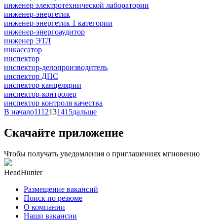
инженер электротехнической лаборатории
инженер-энергетик
инженер-энергетик 1 категории
инженер-энергоаудитор
инженер ЭТЛ
инкассатор
инспектор
инспектор-делопроизводитель
инспектор ДПС
инспектор канцелярии
инспектор-контролер
инспектор контроля качества
В начало
11
12
13
14
15
дальше
Скачайте приложение
Чтобы получать уведомления о приглашениях мгновенно
HeadHunter
Размещение вакансий
Поиск по резюме
О компании
Наши вакансии